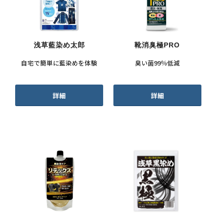
浅草藍染め太郎
靴消臭極PRO
自宅で簡単に藍染めを体験
臭い菌99％低減
詳細
詳細