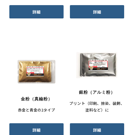
詳細
詳細
銀粉（アルミ粉）
金粉（真鍮粉）
プリント（印刷、捺染、装飾、
赤金と青金の2タイプ
塗料など）に
詳細
詳細