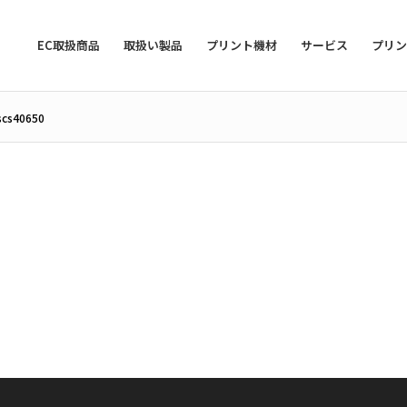
EC取扱商品
取扱い製品
プリント機材
サービス
プリ
scs40650