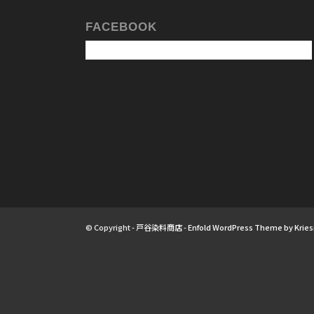
FACEBOOK
© Copyright -
戸谷染料商店
-
Enfold WordPress Theme by Kries